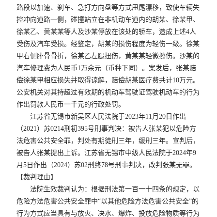
路段以加速、刹车、急打方向盘等方式甩尾漂移，致使车辆失
控冲向道路一侧，碰撞站立在非机动车道内的胡某、徐某甲、
徐某乙、黄某某等人及沙某停放在该处的轿车，造成上述4人
受伤及汽车受损。经鉴定，胡某的损伤程度为轻伤一级。徐某
甲右侧腓骨骨折，徐某乙左腿扭伤，黄某某轻微擦伤。沙某的
汽车修理费为人民币1万余元（币种下同）。案发后，张某赔
偿徐某甲相应损失并取得谅解，赔偿胡某医疗费共计10万元。
公安机关对其持超过有效期的机动车驾驶证驾驶机动车的行为
作出罚款人民币一千元的行政处罚。
江苏省无锡市新吴区人民法院于2023年11月20日作出
（2021）苏0214刑初395号刑事判决：被告人张某犯以危险方
法危害公共安全罪，判处有期徒刑三年，缓刑三年。宣判后，
被告人张某提出上诉。江苏省无锡市中级人民法院于2024年9
月5日作出（2024）苏02刑终78号刑事判决，改判张某无罪。
【裁判理由】
法院生效裁判认为：根据刑法第一百一十四条的规定，以
危险方法危害公共安全罪中“以其他危险方法危害公共安全”的
行为方式应当具有与放火、决水、爆炸、投放危险物质等行为