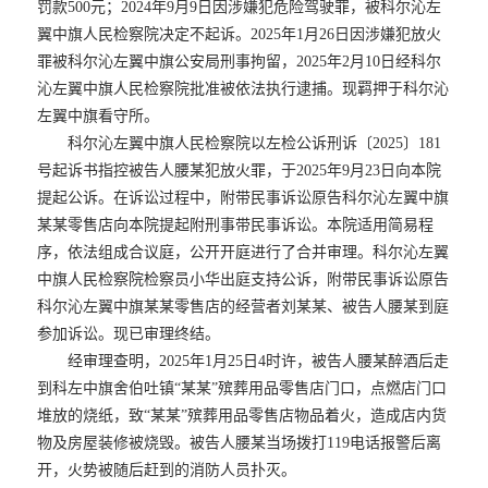
罚款500元；2024年9月9日因涉嫌犯危险驾驶罪，被科尔沁左
翼中旗人民检察院决定不起诉。2025年1月26日因涉嫌犯放火
罪被科尔沁左翼中旗公安局刑事拘留，2025年2月10日经科尔
沁左翼中旗人民检察院批准被依法执行逮捕。现羁押于科尔沁
左翼中旗看守所。
科尔沁左翼中旗人民检察院以左检公诉刑诉〔2025〕181
号起诉书指控被告人腰某犯放火罪，于2025年9月23日向本院
提起公诉。在诉讼过程中，附带民事诉讼原告科尔沁左翼中旗
某某零售店向本院提起附刑事带民事诉讼。本院适用简易程
序，依法组成合议庭，公开开庭进行了合并审理。科尔沁左翼
中旗人民检察院检察员小华出庭支持公诉，附带民事诉讼原告
科尔沁左翼中旗某某零售店的经营者刘某某、被告人腰某到庭
参加诉讼。现已审理终结。
经审理查明，2025年1月25日4时许，被告人腰某醉酒后走
到科左中旗舍伯吐镇“某某”殡葬用品零售店门口，点燃店门口
堆放的烧纸，致“某某”殡葬用品零售店物品着火，造成店内货
物及房屋装修被烧毁。被告人腰某当场拨打119电话报警后离
开，火势被随后赶到的消防人员扑灭。