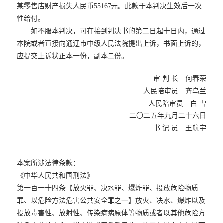
某零售店财产损失人民币55167元。此款于本判决生效后一次
性给付。
如不服本判决，可在接到判决书的第二日起十日内，通过
本院或者直接向通辽市中级人民法院提出上诉，书面上诉的，
应提交上诉状正本一份，副本二份。
审 判 长 何春荣
人民陪审员 齐乌兰
人民陪审员 白 雪
二〇二五年九月二十六日
书 记 员 王航宇
本案所涉法律条款：
《中华人民共和国刑法》
第一百一十四条【放火罪、决水罪、爆炸罪、投放危险物质
罪、以危险方法危害公共安全罪之一】放火、决水、爆炸以及
投放毒害性、放射性、传染病病原体等物质或者以其他危险方