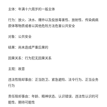
n
k
n
i
p
k
l
主体：年满十六周岁的一般主体
行为：放火、决水、爆炸以及投放毒害性、放射性、传染病病
原体等物质或者以其他危险方法危害公共安全
对象：公共安全
结果：尚未造成严重后果的
因果关系：行为犯无因果关系
主观：故意
违法性阻却事由：正当防卫、紧急避险、法令行为、正当业务
行为
责任阻却事由：年龄、精神状态、认识错误、违法性认识的可
能性、期待可能性