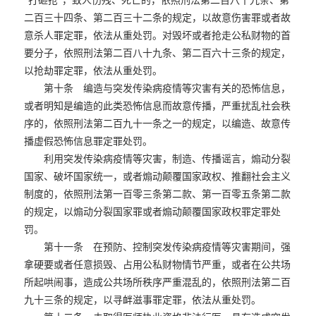
“打砸抢”，致人伤残、死亡的，依照刑法第二百八十九条、第
二百三十四条、第二百三十二条的规定，以故意伤害罪或者故
意杀人罪定罪，依法从重处罚。对毁坏或者抢走公私财物的首
要分子，依照刑法第二百八十九条、第二百六十三条的规定，
以抢劫罪定罪，依法从重处罚。
第十条 编造与突发传染病疫情等灾害有关的恐怖信息，
或者明知是编造的此类恐怖信息而故意传播，严重扰乱社会秩
序的，依照刑法第二百九十一条之一的规定，以编造、故意传
播虚假恐怖信息罪定罪处罚。
利用突发传染病疫情等灾害，制造、传播谣言，煽动分裂
国家、破坏国家统一，或者煽动颠覆国家政权、推翻社会主义
制度的，依照刑法第一百零三条第二款、第一百零五条第二款
的规定，以煽动分裂国家罪或者煽动颠覆国家政权罪定罪处
罚。
第十一条 在预防、控制突发传染病疫情等灾害期间，强
拿硬要或者任意损毁、占用公私财物情节严重，或者在公共场
所起哄闹事，造成公共场所秩序严重混乱的，依照刑法第二百
九十三条的规定，以寻衅滋事罪定罪，依法从重处罚。