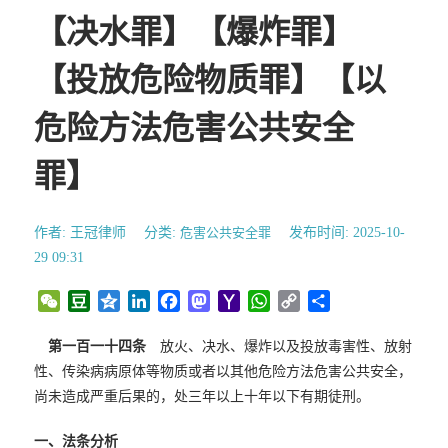
【决水罪】【爆炸罪】
【投放危险物质罪】【以
危险方法危害公共安全
罪】
作者: 王冠律师
分类:
危害公共安全罪
发布时间: 2025-10-
29 09:31
W
D
Q
L
F
M
Y
W
C
分
e
o
z
i
a
a
a
h
o
享
C
u
o
n
c
s
h
a
p
第一百一十四条
放火、决水、爆炸以及投放毒害性、放射
h
b
n
k
e
t
o
t
y
性、传染病病原体等物质或者以其他危险方法危害公共安全，
a
a
e
e
b
o
o
s
L
尚未造成严重后果的，处三年以上十年以下有期徒刑。
t
n
d
o
d
M
A
i
I
o
o
a
p
n
一、法条分析