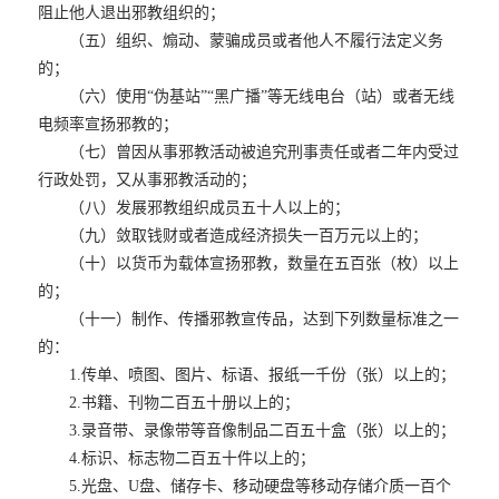
阻止他人退出邪教组织的；
（五）组织、煽动、蒙骗成员或者他人不履行法定义务
的；
（六）使用“伪基站”“黑广播”等无线电台（站）或者无线
电频率宣扬邪教的；
（七）曾因从事邪教活动被追究刑事责任或者二年内受过
行政处罚，又从事邪教活动的；
（八）发展邪教组织成员五十人以上的；
（九）敛取钱财或者造成经济损失一百万元以上的；
（十）以货币为载体宣扬邪教，数量在五百张（枚）以上
的；
（十一）制作、传播邪教宣传品，达到下列数量标准之一
的：
1.传单、喷图、图片、标语、报纸一千份（张）以上的；
2.书籍、刊物二百五十册以上的；
3.录音带、录像带等音像制品二百五十盒（张）以上的；
4.标识、标志物二百五十件以上的；
5.光盘、U盘、储存卡、移动硬盘等移动存储介质一百个