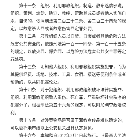
第十一条 组织、利用邪教组织，制造、散布迷信邪说，
组织、策划、煽动、胁迫、教唆、帮助其成员或者他人实施自
杀、自伤的，依照刑法第二百三十二条、第二百三十四条的规
定，以故意杀人罪或者故意伤害罪定罪处罚。
第十二条 邪教组织人员以自焚、自爆或者其他危险方法
危害公共安全的，依照刑法第一百一十四条、第一百一十五条
的规定，以放火罪、爆炸罪、以危险方法危害公共安全罪等定
罪处罚。
第十三条 明知他人组织、利用邪教组织实施犯罪，而为
其提供经费、场地、技术、工具、食宿、接送等便利条件或者
帮助的，以共同犯罪论处。
第十四条 对于犯组织、利用邪教组织破坏法律实施罪、
组织、利用邪教组织致人重伤、死亡罪，严重破坏社会秩序的
犯罪分子，根据刑法第五十六条的规定，可以附加剥夺政治权
利。
第十五条 对涉案物品是否属于邪教宣传品难以确定的，
可以委托地市级以上公安机关出具认定意见。
第十六条 本解释自2017年2月1日起施行。《最高人民法