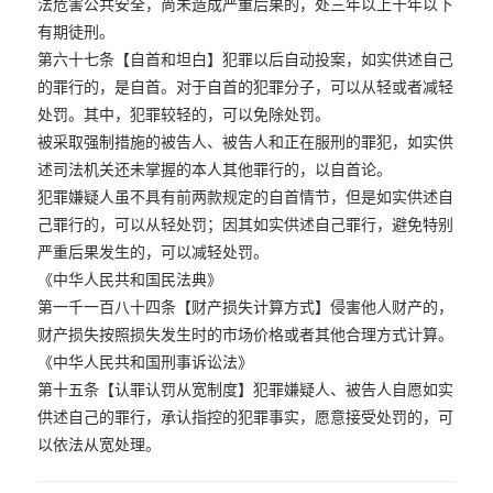
法危害公共安全，尚未造成严重后果的，处三年以上十年以下
有期徒刑。
第六十七条【自首和坦白】犯罪以后自动投案，如实供述自己
的罪行的，是自首。对于自首的犯罪分子，可以从轻或者减轻
处罚。其中，犯罪较轻的，可以免除处罚。
被采取强制措施的被告人、被告人和正在服刑的罪犯，如实供
述司法机关还未掌握的本人其他罪行的，以自首论。
犯罪嫌疑人虽不具有前两款规定的自首情节，但是如实供述自
己罪行的，可以从轻处罚；因其如实供述自己罪行，避免特别
严重后果发生的，可以减轻处罚。
《中华人民共和国民法典》
第一千一百八十四条【财产损失计算方式】侵害他人财产的，
财产损失按照损失发生时的市场价格或者其他合理方式计算。
《中华人民共和国刑事诉讼法》
第十五条【认罪认罚从宽制度】犯罪嫌疑人、被告人自愿如实
供述自己的罪行，承认指控的犯罪事实，愿意接受处罚的，可
以依法从宽处理。