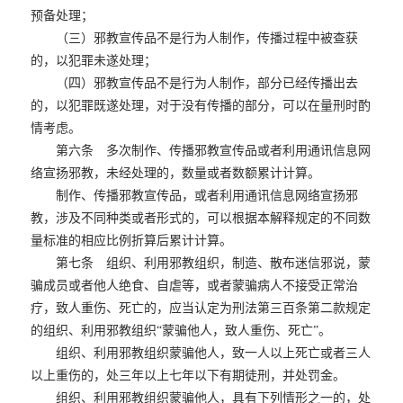
预备处理；
（三）邪教宣传品不是行为人制作，传播过程中被查获
的，以犯罪未遂处理；
（四）邪教宣传品不是行为人制作，部分已经传播出去
的，以犯罪既遂处理，对于没有传播的部分，可以在量刑时酌
情考虑。
第六条 多次制作、传播邪教宣传品或者利用通讯信息网
络宣扬邪教，未经处理的，数量或者数额累计计算。
制作、传播邪教宣传品，或者利用通讯信息网络宣扬邪
教，涉及不同种类或者形式的，可以根据本解释规定的不同数
量标准的相应比例折算后累计计算。
第七条 组织、利用邪教组织，制造、散布迷信邪说，蒙
骗成员或者他人绝食、自虐等，或者蒙骗病人不接受正常治
疗，致人重伤、死亡的，应当认定为刑法第三百条第二款规定
的组织、利用邪教组织“蒙骗他人，致人重伤、死亡”。
组织、利用邪教组织蒙骗他人，致一人以上死亡或者三人
以上重伤的，处三年以上七年以下有期徒刑，并处罚金。
组织、利用邪教组织蒙骗他人，具有下列情形之一的，处