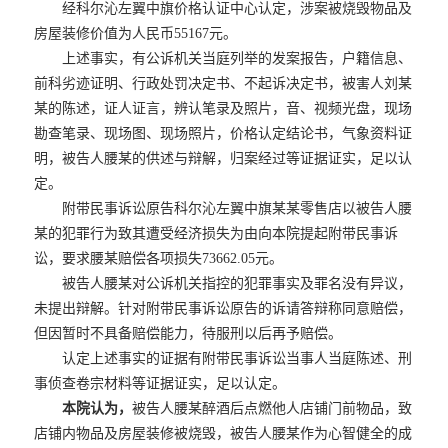
经科尔沁左翼中旗价格认证中心认定，涉案被烧毁物品及
房屋装修价值为人民币55167元。
上述事实，有公诉机关当庭列举的发案报告，户籍信息、
前科劣迹证明、行政处罚决定书、不起诉决定书，被害人刘某
某的陈述，证人证言，辨认笔录及照片，音、视频光盘，现场
勘查笔录、现场图、现场照片，价格认定结论书，气象资料证
明，被告人腰某的供述与辩解，归案经过等证据证实，足以认
定。
附带民事诉讼原告科尔沁左翼中旗某某零售店以被告人腰
某的犯罪行为致其遭受经济损失为由向本院提起附带民事诉
讼，要求腰某赔偿各项损失73662.05元。
被告人腰某对公诉机关指控的犯罪事实及罪名没有异议，
未提出辩解。针对附带民事诉讼原告的诉请答辩称同意赔偿，
但因暂时不具备赔偿能力，待服刑以后再予赔偿。
认定上述事实的证据有附带民事诉讼当事人当庭陈述、刑
事侦查卷宗材料等证据证实，足以认定。
本院认为，
被告人腰某醉酒后点燃他人店铺门前物品，致
店铺内物品及房屋装修被烧毁，被告人腰某作为心智健全的成