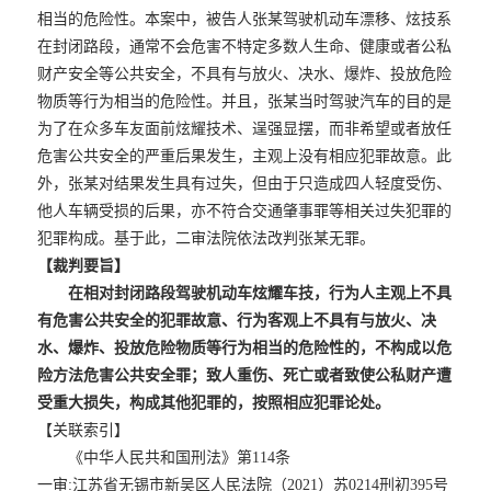
相当的危险性。本案中，被告人张某驾驶机动车漂移、炫技系
在封闭路段，通常不会危害不特定多数人生命、健康或者公私
财产安全等公共安全，不具有与放火、决水、爆炸、投放危险
物质等行为相当的危险性。并且，张某当时驾驶汽车的目的是
为了在众多车友面前炫耀技术、逞强显摆，而非希望或者放任
危害公共安全的严重后果发生，主观上没有相应犯罪故意。此
外，张某对结果发生具有过失，但由于只造成四人轻度受伤、
他人车辆受损的后果，亦不符合交通肇事罪等相关过失犯罪的
犯罪构成。基于此，二审法院依法改判张某无罪。
【裁判要旨】
在相对封闭路段驾驶机动车炫耀车技，行为人主观上不具
有危害公共安全的犯罪故意、行为客观上不具有与放火、决
水、爆炸、投放危险物质等行为相当的危险性的，不构成以危
险方法危害公共安全罪；致人重伤、死亡或者致使公私财产遭
受重大损失，构成其他犯罪的，按照相应犯罪论处。
【关联索引】
《中华人民共和国刑法》第114条
一审:江苏省无锡市新吴区人民法院（2021）苏0214刑初395号