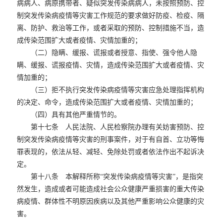
病病人、病原携带者、疑似突发传染病病人，未按照预防、控
制突发传染病疫情等灾害工作规范的要求做好防疫、检疫、隔
离、防护、救治等工作，或者采取的预防、控制措施不当，造
成传染范围扩大或者疫情、灾情加重的；
（二）隐瞒、缓报、谎报或者授意、指使、强令他人隐
瞒、缓报、谎报疫情、灾情，造成传染范围扩大或者疫情、灾
情加重的；
（三）拒不执行突发传染病疫情等灾害应急处理指挥机构
的决定、命令，造成传染范围扩大或者疫情、灾情加重的；
（四）具有其他严重情节的。
第十七条 人民法院、人民检察院办理有关妨害预防、控
制突发传染病疫情等灾害的刑事案件，对于有自首、立功等悔
罪表现的，依法从轻、减轻、免除处罚或者依法作出不起诉决
定。
第十八条 本解释所称“突发传染病疫情等灾害”，是指突
然发生，造成或者可能造成社会公众健康严重损害的重大传染
病疫情、群体性不明原因疾病以及其他严重影响公众健康的灾
害。