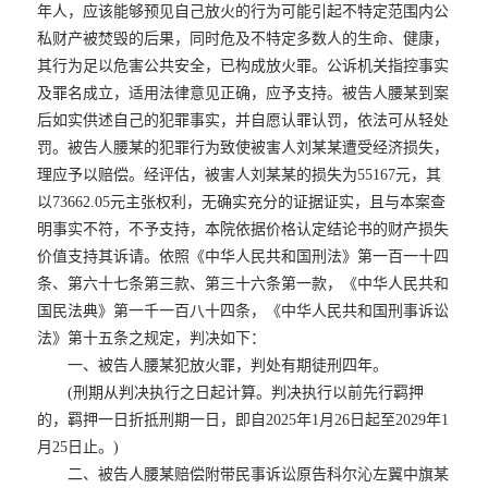
年人，应该能够预见自己放火的行为可能引起不特定范围内公
私财产被焚毁的后果，同时危及不特定多数人的生命、健康，
其行为足以危害公共安全，已构成放火罪。公诉机关指控事实
及罪名成立，适用法律意见正确，应予支持。被告人腰某到案
后如实供述自己的犯罪事实，并自愿认罪认罚，依法可从轻处
罚。被告人腰某的犯罪行为致使被害人刘某某遭受经济损失，
理应予以赔偿。经评估，被害人刘某某的损失为55167元，其
以73662.05元主张权利，无确实充分的证据证实，且与本案查
明事实不符，不予支持，本院依据价格认定结论书的财产损失
价值支持其诉请。依照《中华人民共和国刑法》第一百一十四
条、第六十七条第三款、第三十六条第一款，《中华人民共和
国民法典》第一千一百八十四条，《中华人民共和国刑事诉讼
法》第十五条之规定，判决如下：
一、被告人腰某犯放火罪，判处有期徒刑四年。
(刑期从判决执行之日起计算。判决执行以前先行羁押
的，羁押一日折抵刑期一日，即自2025年1月26日起至2029年1
月25日止。)
二、被告人腰某赔偿附带民事诉讼原告科尔沁左翼中旗某