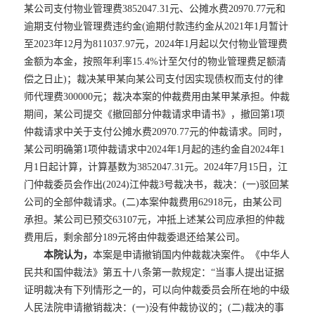
某公司支付物业管理费3852047.31元、公摊水费20970.77元和
逾期支付物业管理费违约金(逾期付款违约金从2021年1月暂计
至2023年12月为811037.97元，2024年1月起以欠付物业管理费
金额为本金，按照年利率15.4%计至欠付的物业管理费足额清
偿之日止)；裁决某甲某向某公司支付因实现债权而支付的律
师代理费300000元；裁决本案的仲裁费用由某甲某承担。仲裁
期间，某公司提交《撤回部分仲裁请求申请书》，撤回第1项
仲裁请求中关于支付公摊水费20970.77元的仲裁请求。同时，
某公司明确第1项仲裁请求中2024年1月起的违约金自2024年1
月1日起计算，计算基数为3852047.31元。2024年7月15日，江
门仲裁委员会作出(2024)江仲裁3号裁决书，裁决：(一)驳回某
公司的全部仲裁请求。(二)本案仲裁费用62918元，由某公司
承担。某公司已预交63107元，冲抵上述某公司应承担的仲裁
费用后，剩余部分189元将由仲裁委退还给某公司。
本院认为，
本案是申请撤销国内仲裁裁决案件。《中华人
民共和国仲裁法》第五十八条第一款规定：“当事人提出证据
证明裁决有下列情形之一的，可以向仲裁委员会所在地的中级
人民法院申请撤销裁决：(一)没有仲裁协议的；(二)裁决的事