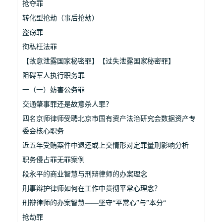
抢夺罪
转化型抢劫（事后抢劫）
盗窃罪
徇私枉法罪
【故意泄露国家秘密罪】【过失泄露国家秘密罪】
阻碍军人执行职务罪
一（一）妨害公务罪
交通肇事罪还是故意杀人罪？
四名京师律师受聘北京市国有资产法治研究会数据资产专
委会核心职务
近五年受贿案件中退还或上交情形对定罪量刑影响分析
职务侵占罪无罪案例
段永平的商业智慧与刑辩律师的办案理念
刑事辩护律师如何在工作中贯彻平常心理念？
刑辩律师的办案智慧——坚守“平常心”与”本分“
抢劫罪