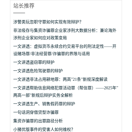
站长推荐
涉警类玩忽职守罪如何实现有效辩护？
非法吸存与集资诈骗罪企业家涉刑大数据分析：兼论海外
涉刑企业家如何应对政策变局
一文讲透：虚拟货币永续合约交易平台的刑法定性——开
设赌场罪/非法经营罪/诈骗罪的界限与适用
一文讲透盗窃罪的辩护
一文讲透危险驾驶罪的辩护
一文讲透非法占用耕地罪：两高”21条”新规深度解读
一文讲透帮助信息网络犯罪活动罪（帮信罪）——2025年”
两高一部”新规后辩护实务全解析
一文讲透生产、销售假药罪的辩护
一句话洞穿借贷型诈骗罪
集资诈骗罪的出罪路径分析
小猪优版事件的受害人如何维权？