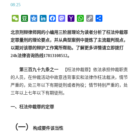
08:25
W
D
Q
L
F
M
Y
W
C
分
e
o
z
i
a
a
a
h
o
享
C
u
o
n
c
s
h
a
p
北京刑辩律师网的小编用三阶层理论为读者分析了枉法仲裁罪
h
b
n
k
e
t
o
t
y
定罪量刑的理论要点，并从典型案例中提炼了主流裁判观点，
a
a
e
e
b
o
o
s
L
以期对该罪的辩护工作寓所帮助。了解更多详情请立即拨打
t
n
d
o
d
M
A
i
24h法律咨询热线17813108512。
I
o
o
a
p
n
n
k
n
i
p
k
第三百九十九条之一
【枉法仲裁罪】依法承担仲裁职责
l
的人员，在仲裁活动中故意违背事实和法律作枉法裁决，情节
严重的，处三年以下有期徒刑或者拘役；情节特别严重的，处
三年以上七年以下有期徒刑。
一、枉法仲裁罪的定罪
（一）
构成要件该当性