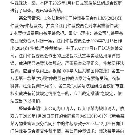
仲裁裁决一案，本院于2025年1月14日立案后依法组成合议庭
进行了审查。现已审查终结。
某公司请求：
1.依法撤销江门仲裁委员会作出的(2024)江
仲裁3号仲裁裁决，并责令江门仲裁委员会对本案重新仲裁；
2.本案申请费用由某甲某承担。事实与理由：某公司与某甲某
物业服务合同纠纷一案，江门仲裁委员会于2024年7月15日作
出(2024)江仲裁3号仲裁裁决，并于2024年7月17日送达给某公
司。江门仲裁委员会作出的上述裁决认定事实及适用法律错
误，裁决明显违背法律规定、严重损害公平正义，仲裁员枉法
裁判，应当予以纠正。根据《中华人民共和国仲裁法》第五十
八条第一款第(六)项“仲裁员在仲裁该案时有索贿受贿，徇私
舞弊，枉法裁判行为的”、第二款“人民法院经组成合议庭审查
核实裁决有前款规定情形之一的，应当裁定撤销”之规定，依
法应当予以撤销。
经审查查明：
某公司为申请人，以某甲某为被申请人，依
双方于2019年1月28日签订的合同编号为SL2019-01的《新会某
某丙物业管理服务合同》中的仲裁条款于2023年12月29日向江
门仲裁委员会提交仲裁申请。某公司仲裁请求：裁决某甲某向