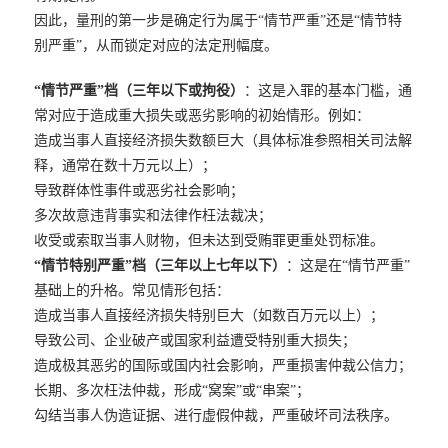
因此，量刑的第一步是确定行为属于“情节严重”还是“情节特
别严重”，从而锁定对应的法定刑幅度。
“情节严重”档（三年以下或拘役）
：这是入罪的基本门槛，通
常对应于造成重大损失或恶劣影响的初始情形。例如：
造成当事人直接经济损失数额巨大（具体标准参照相关司法解
释，通常在数十万元以上）；
导致群体性事件或恶劣社会影响；
多次故意违背事实和法律作枉法裁决；
收受或索取当事人财物，但未达到受贿罪更重处罚标准。
“情节特别严重”档（三年以上七年以下）
：这是在“情节严重”
基础上的升格。常见情形包括：
造成当事人直接经济损失特别巨大（如数百万元以上）；
导致公司、企业破产或国家利益遭受特别重大损失；
造成极其恶劣的国际或国内社会影响，严重损害仲裁公信力；
长期、多次枉法仲裁，形成“窝案”或“串案”；
勾结当事人伪造证据、进行虚假仲裁，严重破坏司法秩序。