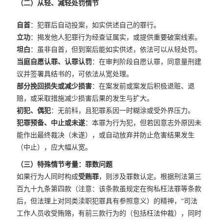
（二）从轻、减轻处罚情节
自首
：犯罪后自动投案，如实供述自己的罪行。
立功
：揭发他人犯罪行为经查证属实，或提供重要破案线索。
坦白
：虽非自首，但到案后能如实供述，依法可以从轻处罚。
当庭自愿认罪、认罪认罚
：在审判阶段自愿认罪，同意量刑建
议并签署具结书的，可依法从宽处理。
部分挽回损失或减少损害
：在案发前或案发后积极退赃、退
赔，或采取措施减少损害后果的发生与扩大。
初犯、偶犯
：无前科，且犯罪系因一时糊涂或受外界压力。
犯罪预备、中止或未遂
：本罪为行为犯，但若因意志外原因未
能作出最终裁决（未遂），或自动放弃并防止危害结果发生
（中止），应大幅从宽。
（三）特殊情节考量：罪数问题
如果行为人同时构成
受贿罪
，则涉及罪数认定。根据刑法第三
百九十九条第四款（注意：该条款虽规定在徇私枉法罪等条款
后，但法理上对同类渎职犯罪具有参照意义）的精神，“司法
工作人员收受贿赂，有前三款行为的（包括枉法仲裁），同时