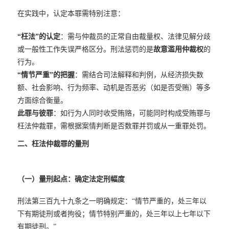
在实践中，认定本罪需特别注意：
“枉法”的认定
：需与仲裁员的正常自由裁量权、法律见解分歧
或一般性工作失误严格区分。刑法惩罚的是
故意滥用仲裁权
的
行为。
“情节严重”的把握
：需结合司法解释和判例，从经济损失数
额、社会影响、行为频率、动机是否恶劣（如是否受贿）等多
方面综合衡量。
此罪与彼罪
：如行为人同时收受贿赂，可能同时构成受贿罪与
枉法仲裁罪，需根据案情判断是否数罪并罚或从一重罪处罚。
二、枉法仲裁罪的量刑
（一）量刑起点：确定法定刑幅度
刑法第三百九十九条之一明确规定：“情节严重的，处三年以
下有期徒刑或者拘役；情节特别严重的，处三年以上七年以下
有期徒刑。”