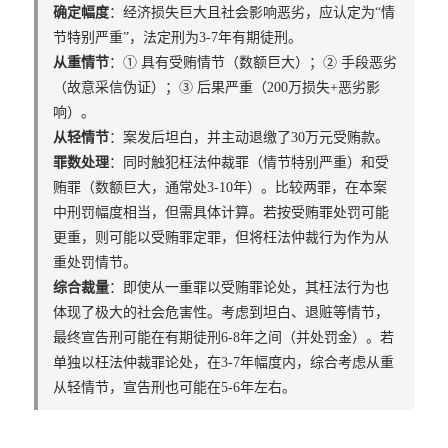
确定幅度
：经济损失巨大且社会影响恶劣，应认定为“情
节特别严重”，法定刑为3-7年有期徒刑。
从重情节
：① 具有受贿情节（数额巨大）；② 手段恶劣
（故意采信伪证）；③ 后果严重（200万损失+恶劣影
响）。
从轻情节
：案发后坦白，并主动退缴了30万元受贿款。
罪数处理
：同时触犯枉法仲裁罪（情节特别严重）和受
贿罪（数额巨大，通常处3-10年）。比较两罪，在本案
中刑罚幅度相当，但需具体计算。若按受贿罪处罚可能
更重，则可能以受贿罪定罪，但将枉法仲裁行为作为从
重处罚情节。
综合裁量
：即使从一重罪以受贿罪论处，其枉法行为也
体现了极大的社会危害性。考虑到坦白、退赃等情节，
最终宣告刑可能在有期徒刑6-8年之间（并处罚金）。若
单独以枉法仲裁罪论处，在3-7年幅度内，综合考虑从重
从轻情节，宣告刑也可能在5-6年左右。