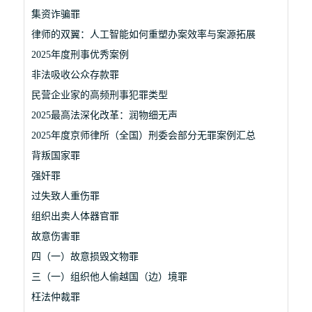
集资诈骗罪
律师的双翼：人工智能如何重塑办案效率与案源拓展
2025年度刑事优秀案例
非法吸收公众存款罪
民营企业家的高频刑事犯罪类型
2025最高法深化改革：润物细无声
2025年度京师律所（全国）刑委会部分无罪案例汇总
背叛国家罪
强奸罪
过失致人重伤罪
组织出卖人体器官罪
故意伤害罪
四（一）故意损毁文物罪
三（一）组织他人偷越国（边）境罪
枉法仲裁罪