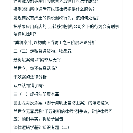
律师能为刑事案件的被害人提供什么法律服务？
接到派出所电话后可以请律师提供什么服务？
发现商家有严重的偷税漏税行为，该如何处理？
把苹果应用商店的app转移到别的公司名下的行为会有刑事
法律风险吗？
“粪坑案”何以构成正当防卫之三阶层理论分析
二（二）走私普通货物、物品罪
聂树斌案何以“疑罪从无”？
兰世立，你还有真话吗？
于欢案的法律分析
认罪认罚错了吗?
三（一）虚报注册资本罪
昆山龙哥反杀案（即于海明正当防卫案）的法治意义
兰世立无罪后称“千万别相信律师”引争议，辩护律师回
应：颠倒事实，将给予回击
法律逻辑学基础知识专题（二）