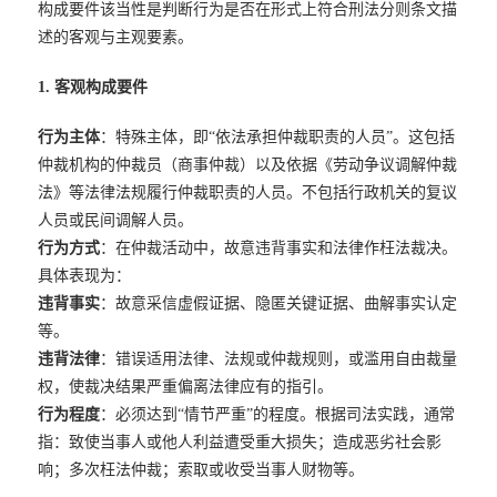
构成要件该当性是判断行为是否在形式上符合刑法分则条文描
述的客观与主观要素。
1. 客观构成要件
行为主体
：特殊主体，即“依法承担仲裁职责的人员”。这包括
仲裁机构的仲裁员（商事仲裁）以及依据《劳动争议调解仲裁
法》等法律法规履行仲裁职责的人员。不包括行政机关的复议
人员或民间调解人员。
行为方式
：在仲裁活动中，故意违背事实和法律作枉法裁决。
具体表现为：
违背事实
：故意采信虚假证据、隐匿关键证据、曲解事实认定
等。
违背法律
：错误适用法律、法规或仲裁规则，或滥用自由裁量
权，使裁决结果严重偏离法律应有的指引。
行为程度
：必须达到“情节严重”的程度。根据司法实践，通常
指：致使当事人或他人利益遭受重大损失；造成恶劣社会影
响；多次枉法仲裁；索取或收受当事人财物等。