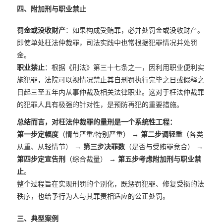
四、附加刑与职业禁止
罚金或没收财产
：如果构成受贿罪，必并处罚金或没收财产。
即使单处枉法仲裁罪，司法实践中也常根据犯罪情况并处罚
金。
职业禁止
：根据《刑法》第三十七条之一，因利用职业便利实
施犯罪，法院可以视情况禁止其自刑罚执行完毕之日或假释之
日起三至五年内从事仲裁及相关法律职业。这对于枉法仲裁罪
的犯罪人具有极强的针对性，是预防再犯的重要措施。
总结而言，对枉法仲裁罪的量刑是一个系统性工程：
第一步定幅度
（情节严重/特别严重） →
第二步调轻重
（各类
从重、从轻情节） →
第三步决罪数
（是否与受贿罪竞合） →
第四步定宣告刑
（综合裁量） →
第五步考虑附加刑与职业禁
止
。
整个过程旨在实现刑罚的个别化，既惩罚犯罪、修复受损的法
秩序，也给予行为人与其罪责相适应的公正处罚。
三、典型案例