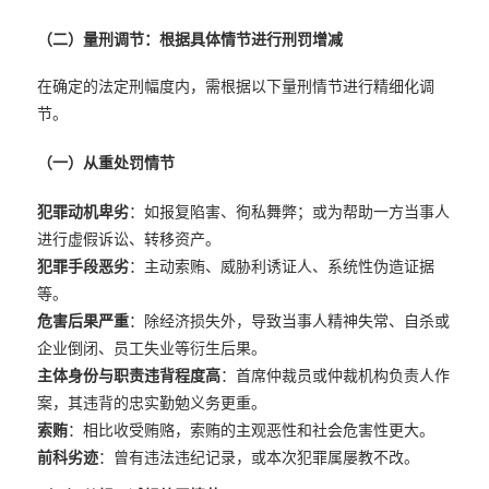
（二）量刑调节：根据具体情节进行刑罚增减
在确定的法定刑幅度内，需根据以下量刑情节进行精细化调
节。
（一）从重处罚情节
犯罪动机卑劣
：如报复陷害、徇私舞弊；或为帮助一方当事人
进行虚假诉讼、转移资产。
犯罪手段恶劣
：主动索贿、威胁利诱证人、系统性伪造证据
等。
危害后果严重
：除经济损失外，导致当事人精神失常、自杀或
企业倒闭、员工失业等衍生后果。
主体身份与职责违背程度高
：首席仲裁员或仲裁机构负责人作
案，其违背的忠实勤勉义务更重。
索贿
：相比收受贿赂，索贿的主观恶性和社会危害性更大。
前科劣迹
：曾有违法违纪记录，或本次犯罪属屡教不改。