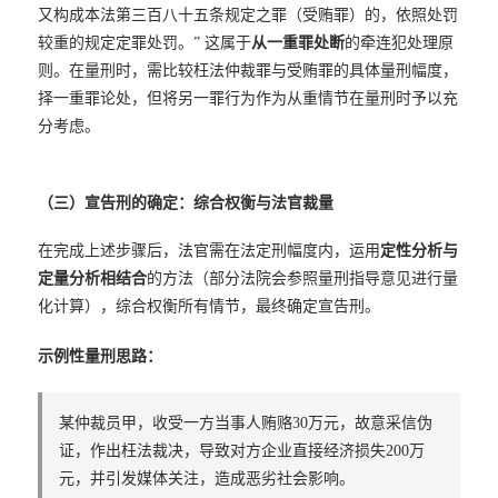
又构成本法第三百八十五条规定之罪（受贿罪）的，依照处罚
较重的规定定罪处罚。” 这属于
从一重罪处断
的牵连犯处理原
则。在量刑时，需比较枉法仲裁罪与受贿罪的具体量刑幅度，
择一重罪论处，但将另一罪行为作为从重情节在量刑时予以充
分考虑。
（三）宣告刑的确定：综合权衡与法官裁量
在完成上述步骤后，法官需在法定刑幅度内，运用
定性分析与
定量分析相结合
的方法（部分法院会参照量刑指导意见进行量
化计算），综合权衡所有情节，最终确定宣告刑。
示例性量刑思路：
某仲裁员甲，收受一方当事人贿赂30万元，故意采信伪
证，作出枉法裁决，导致对方企业直接经济损失200万
元，并引发媒体关注，造成恶劣社会影响。