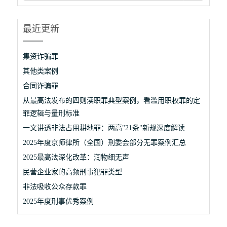
最近更新
集资诈骗罪
其他类案例
合同诈骗罪
从最高法发布的四则渎职罪典型案例，看滥用职权罪的定
罪逻辑与量刑标准
一文讲透非法占用耕地罪：两高"21条"新规深度解读
2025年度京师律所（全国）刑委会部分无罪案例汇总
2025最高法深化改革：润物细无声
民营企业家的高频刑事犯罪类型
非法吸收公众存款罪
2025年度刑事优秀案例