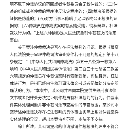
项不属于仲裁协议的范围或者仲裁委员会无权仲裁的；(三)仲
某的组成或者仲裁的程序违反法定程序的；(四)裁决所根据的
证据是伪造的；(五)对方当事人隐瞒了足以影响公正裁决的证
据的；(六)仲裁员在仲裁该案时有索贿受贿，徇私舞弊，枉法
裁决行为的。”上述六种情形是人民法院撤销仲裁裁决的法定
事由。
关于案涉仲裁裁决是否存在枉法裁判的问题。根据《最高
人民法院关于审理仲裁司法审查案件若干问题的规定》第十八
条规定：“《中华人民共和国仲裁法》第五十八条第一款第六
项和《中华人民共和国民事诉讼法》第二百三十七条第二款第
六项规定的仲裁员在仲裁该案时有索贿受贿，徇私舞弊，枉法
裁决行为，是指已经由生效刑事法律文书或者纪律处分决定所
确认的行为。”本案中，某公司并未向本院提供生效刑事法律
文书或者纪律处分决定证明仲裁员有枉法裁判的行为。仲裁案
件实体处理问题并非仲裁司法审查案件的审查范围，某公司本
案所述仲裁裁决存在枉法裁判的具体事由实际上系对仲裁案件
实体处理的异议，超出本案审查范围，本院不予支持。
综上所述，某公司提出的申请撤销仲裁裁决的理由不符合