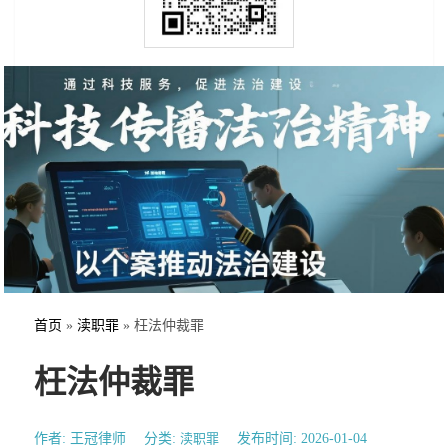
首页
»
渎职罪
»
枉法仲裁罪
枉法仲裁罪
作者: 王冠律师
分类:
渎职罪
发布时间: 2026-01-04