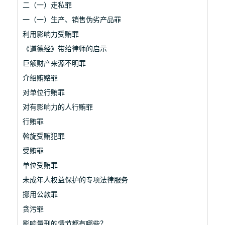
二（一）走私罪
一（一）生产、销售伪劣产品罪
利用影响力受贿罪
《道德经》带给律师的启示
巨额财产来源不明罪
介绍贿赂罪
对单位行贿罪
对有影响力的人行贿罪
行贿罪
斡旋受贿犯罪
受贿罪
单位受贿罪
未成年人权益保护的专项法律服务
挪用公款罪
贪污罪
影响量刑的情节都有哪些？