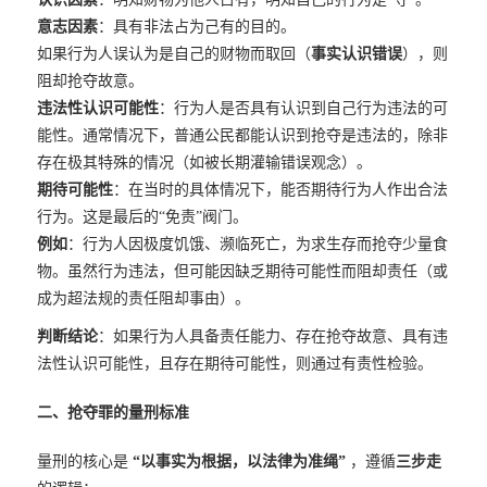
意志因素
：具有非法占为己有的目的。
如果行为人误认为是自己的财物而取回（
事实认识错误
），则
阻却抢夺故意。
违法性认识可能性
：行为人是否具有认识到自己行为违法的可
能性。通常情况下，普通公民都能认识到抢夺是违法的，除非
存在极其特殊的情况（如被长期灌输错误观念）。
期待可能性
：在当时的具体情况下，能否期待行为人作出合法
行为。这是最后的“免责”阀门。
例如
：行为人因极度饥饿、濒临死亡，为求生存而抢夺少量食
物。虽然行为违法，但可能因缺乏期待可能性而阻却责任（或
成为超法规的责任阻却事由）。
判断结论
：如果行为人具备责任能力、存在抢夺故意、具有违
法性认识可能性，且存在期待可能性，则通过有责性检验。
二、抢夺罪的量刑标准
量刑的核心是
“以事实为根据，以法律为准绳”
，遵循
三步走