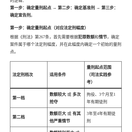
的逻辑：
第一步：确定量刑起点
→
第二步：确定基准刑
→
第三步：
确定宣告刑
。
第一步：确定量刑起点（对应法定刑幅度）
根据《刑法》第267条，首先需要根据
犯罪数额
和
情节
，确定
案件属于哪个法定刑幅度，并在此幅度内确定一个初始的量刑
点。
量刑起点范围
法定刑档次
适用条件
（司法实践参
考）
数额较大
或
多次
拘役、3个月至1
第一档
抢夺
年有期徒刑
数额巨大
或
有其
3年至4年有期徒
第二档
他严重情节
刑