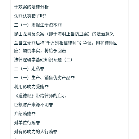
于欢案的法律分析
认罪认罚错了吗?
三（一）虚报注册资本罪
昆山龙哥反杀案（即于海明正当防卫案）的法治意义
兰世立无罪后称“千万别相信律师”引争议，辩护律师回
应：颠倒事实，将给予回击
法律逻辑学基础知识专题（二）
二（一）走私罪
一（一）生产、销售伪劣产品罪
利用影响力受贿罪
《道德经》带给律师的启示
巨额财产来源不明罪
介绍贿赂罪
对单位行贿罪
对有影响力的人行贿罪