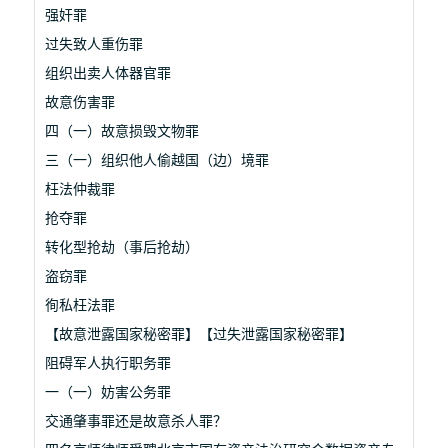
强奸罪
过失致人重伤罪
组织出卖人体器官罪
故意伤害罪
四（一）故意损毁文物罪
三（一）组织他人偷越国（边）境罪
枉法仲裁罪
抢夺罪
转化型抢劫（事后抢劫）
盗窃罪
徇私枉法罪
【故意泄露国家秘密罪】【过失泄露国家秘密罪】
阻碍军人执行职务罪
一（一）妨害公务罪
交通肇事罪还是故意杀人罪？