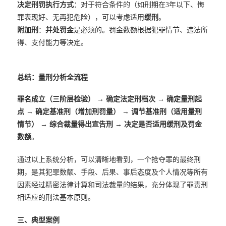
决定刑罚执行方式
：对于符合条件的（如刑期在3年以下、悔
罪表现好、无再犯危险），可以考虑适用
缓刑
。
附加刑
：
并处罚金
是必须的。罚金数额根据犯罪情节、违法所
得、支付能力等决定。
总结：量刑分析全流程
罪名成立（三阶层检验）
→
确定法定刑档次
→
确定量刑起
点
→
确定基准刑（增加刑罚量）
→
调节基准刑（适用量刑
情节）
→
综合裁量得出宣告刑
→
决定是否适用缓刑及罚金
数额
。
通过以上系统分析，可以清晰地看到，一个抢夺罪的最终刑
期，是其犯罪数额、手段、后果、事后态度及个人情况等所有
因素经过精密法律计算和司法裁量的结果，充分体现了罪责刑
相适应的刑法基本原则。
三、典型案例