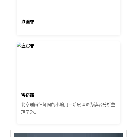
诈骗罪
盗窃罪
北京刑辩律师网的小编用三阶层理论为读者分析整
理了盗...