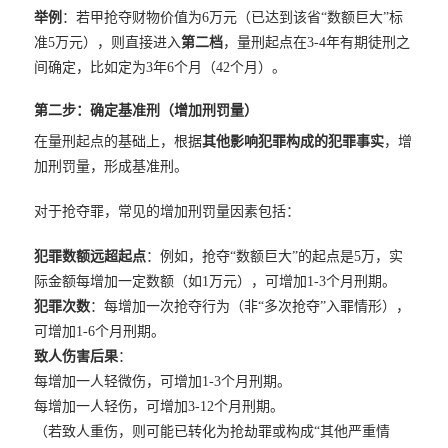
举例
：若甲抢夺财物价值为6万元（已达到该省“数额巨大”标
准5万元），则直接进入
第二档
，量刑起点在3-4年有期徒刑之
间确定，比如定为3年6个月（42个月）。
第二步：确定基准刑（增加刑罚量）
在量刑起点的基础上，根据
其他影响犯罪构成的犯罪事实
，增
加刑罚量，形成基准刑。
对于抢夺罪，常见的增加刑罚量因素包括：
犯罪数额远超起点
：例如，抢夺“数额巨大”的起点是5万，实
际金额每增加一定数额（如1万元），可增加1-3个月刑期。
犯罪次数
：每增加一次抢夺行为（非“多次抢夺”入罪情形），
可增加1-6个月刑期。
致人伤害后果
：
每增加一人轻微伤，可增加1-3个月刑期。
每增加一人轻伤，可增加3-12个月刑期。
（若致人重伤，则可能已转化为抢劫罪或构成“其他严重情