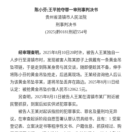
陈小芬;王平抢夺罪一审刑事判决书
贵州省清镇市人民法院
刑事判决书
(2025)黔0181刑初554号
经审理查明，
2025年8月10日20时许，被告人王某独自一
人步行至清镇市时，发现被害人陈某脖子上佩戴有一条黄金吊
坠项链，于是走到陈某身旁与其交谈，随即便趁其不备，伸手
将陈小芬的黄金吊坠抢走，后逃离现场。王某经咨询他人后认
为该黄金吊坠非某，遂将吊坠丢弃在路边。2025年8月11日经
认定：被抢黄金吊坠价值人民币12062.5元。
另查明，2025年8月11日被告人王某在清镇市某厂附近被
民警抓获，到案后如实供述犯罪事实。
被告人王某对起诉指控的犯罪事实、罪名及量刑均无异
议，在审查起诉阶段自愿签署认罪认罚具结书，且有：1.受案
登记表、立案决定书等程序性文书、户籍信息、抓获经过、购