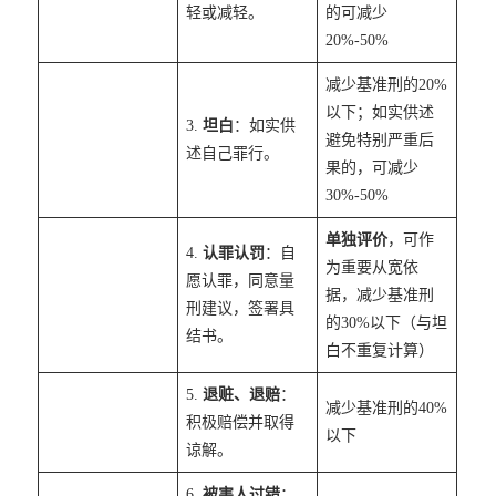
轻或减轻。
的可减少
20%-50%
减少基准刑的20%
以下；如实供述
3.
坦白
：如实供
避免特别严重后
述自己罪行。
果的，可减少
30%-50%
单独评价
，可作
4.
认罪认罚
：自
为重要从宽依
愿认罪，同意量
据，减少基准刑
刑建议，签署具
的30%以下（与坦
结书。
白不重复计算）
5.
退赃、退赔
：
减少基准刑的40%
积极赔偿并取得
以下
谅解。
6.
被害人过错
：