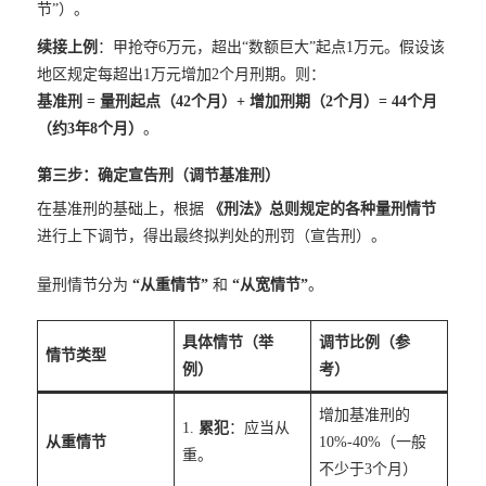
节”）。
续接上例
：甲抢夺6万元，超出“数额巨大”起点1万元。假设该
地区规定每超出1万元增加2个月刑期。则：
基准刑 = 量刑起点（42个月）+ 增加刑期（2个月）= 44个月
（约3年8个月）
。
第三步：确定宣告刑（调节基准刑）
在基准刑的基础上，根据
《刑法》总则规定的各种量刑情节
进行上下调节，得出最终拟判处的刑罚（宣告刑）。
量刑情节分为
“从重情节”
和
“从宽情节”
。
具体情节（举
调节比例（参
情节类型
例）
考）
增加基准刑的
1.
累犯
：应当从
从重情节
10%-40%（一般
重。
不少于3个月）