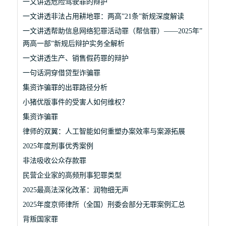
一文讲透危险驾驶罪的辩护
一文讲透非法占用耕地罪：两高”21条”新规深度解读
一文讲透帮助信息网络犯罪活动罪（帮信罪）——2025年”
两高一部”新规后辩护实务全解析
一文讲透生产、销售假药罪的辩护
一句话洞穿借贷型诈骗罪
集资诈骗罪的出罪路径分析
小猪优版事件的受害人如何维权？
集资诈骗罪
律师的双翼：人工智能如何重塑办案效率与案源拓展
2025年度刑事优秀案例
非法吸收公众存款罪
民营企业家的高频刑事犯罪类型
2025最高法深化改革：润物细无声
2025年度京师律所（全国）刑委会部分无罪案例汇总
背叛国家罪