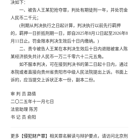
决如下：
一、被告人王某犯抢夺罪，判处有期徒刑一年，并处罚金
人民币二千元；
(刑期从判决执行之日起计算，判决执行以前先行羁押
的，羁押一日折抵刑期一日，即自2025年8月12日起至2026年8
月11日止。罚金限本判决生效后十日内缴纳。)
二、责令被告人王某在本判决生效后十日内退赔被害人陈
某经济损失共计人民币一万二千零六十二元五角。
如不服本判决，可在接到判决书的第二日起十日内，通过
本院或者直接向贵州省贵阳市中级人民法院提出上诉。书面上
诉的，应当提交上诉状正本一份，副本二份。
审 判 员 路倩
二〇二五年十一月七日
法官助理 陈芳
书 记 员 俞阳
更多【
侵犯财产罪
】相关罪名解读与辩护要点，请访问北京刑