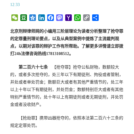
12:33
W
D
Q
L
F
M
Y
W
C
分
e
o
z
i
a
a
a
h
o
享
C
u
o
n
c
s
h
a
p
北京刑辩律师网的小编用三阶层理论为读者分析整理了抢夺罪
h
b
n
k
e
t
o
t
y
的定罪量刑理论要点，以及从典型案例中提炼了主流裁判观
a
a
e
e
b
o
o
s
L
点，以期对该罪的辩护工作有所帮助。了解更多详情请立即拨
t
n
d
o
d
M
A
i
打24h法律咨询热线17813108512。
I
o
o
a
p
n
n
k
n
i
p
k
第二百六十七条
【抢夺罪】抢夺公私财物，数额较大
l
的，或者多次抢夺的，处三年以下有期徒刑、拘役或者管制，
并处或者单处罚金；数额巨大或者有其他严重情节的，处三年
以上十年以下有期徒刑，并处罚金；数额特别巨大或者有其他
特别严重情节的，处十年以上有期徒刑或者无期徒刑，并处罚
金或者没收财产。
【抢劫罪】携带凶器抢夺的，依照本法第二百六十三条的
规定定罪处罚。