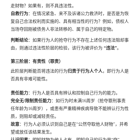
走财物？如果有，则不具违法性。
自救行为
：在情况紧急、来不及诉诸公力救济时，是否是为恢
复自己合法权利而实施的、具有相当性的行为？例如，债权人
当场夺回刚被债务人非法转移的、属于自己的特定物。
判断结论
：如果行为人的抢夺行为不存在上述任何违法阻却事
由，则通过违法性阶层的检验，该行为被评价为
“违法”
。
第三阶层：有责性（罪责）
此阶层判断能否将违法的行为
归责于行为人个人
，即行为人是
否具有非难可能性。
责任能力
：行为人是否具有辨认和控制自己行为的能力。
完全无/限制责任能力
：如行为时未满16周岁（抢夺罪刑事责
任年龄为16周岁），或患有严重精神疾病导致不能辨认行为性
质，则阻却或减轻责任。
故意
：行为人必须认识到自己是在“公然夺取他人财物”，并希
望或放任该结果发生。
认识因素
：明知财物为他人占有，明知自己的行为是“夺”。