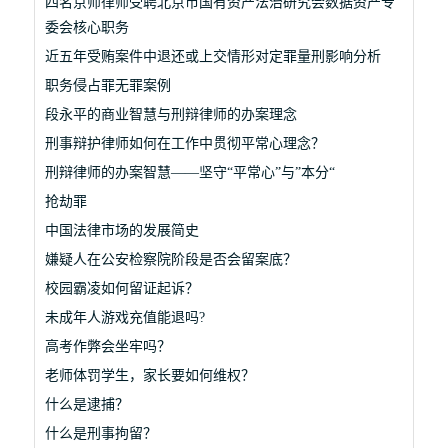
四名京师律师受聘北京市国有资产法治研究会数据资产专
委会核心职务
近五年受贿案件中退还或上交情形对定罪量刑影响分析
职务侵占罪无罪案例
段永平的商业智慧与刑辩律师的办案理念
刑事辩护律师如何在工作中贯彻平常心理念？
刑辩律师的办案智慧——坚守“平常心”与”本分“
抢劫罪
中国法律市场的发展简史
嫌疑人在公安检察院阶段是否会留案底？
校园霸凌如何留证起诉？
未成年人游戏充值能退吗?
高考作弊会坐牢吗？
老师体罚学生，家长要如何维权？
什么是逮捕？
什么是刑事拘留？