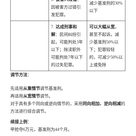
减少基准刑的30%
因被害方过错引
以下
发犯罪。
7.
达成刑事和
可以大幅从宽
，
解
：民间纠纷引
甚至不起诉。减
起，可能判处3年
少基准刑50%以
以下；除渎职外
下；犯罪较轻
可能判处7年以下
的，可减少50%以
的过失犯罪。
上或免除
调节方法
：
先适用
从重情节
调节基准刑。
再适用
从宽情节
调节。
对于具有多个同向或逆向情节的，采用
同向相加、逆向相减
的
方法进行综合调节。
续接上例
：
甲抢夺6万元，基准刑为44个月。