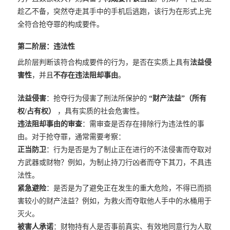
趁乙不备，突然夺走其手中的手机后逃跑，该行为在形式上完
全符合抢夺罪的构成要件。
第二阶层：违法性
此阶层判断该符合构成要件的行为，是否在实质上具有
法益侵
害性
，并且
不存在违法阻却事由
。
法益侵害
：抢夺行为侵害了刑法所保护的
“财产法益”（所有
权/占有权）
，具有实质的社会危害性。
违法阻却事由的审查
：需审查是否存在排除行为违法性的事
由。对于抢夺罪，通常需要考察：
正当防卫
：行为是否是为了制止正在进行的不法侵害而夺取对
方武器或财物？例如，为制止持刀行凶者而夺下其刀，不具违
法性。
紧急避险
：是否是为了避免正在发生的重大危险，不得已而损
害较小的财产法益？例如，为救火而夺取他人手中的水桶用于
灭火。
被害人承诺
：财物持有人是否事前真实、有效地同意行为人取