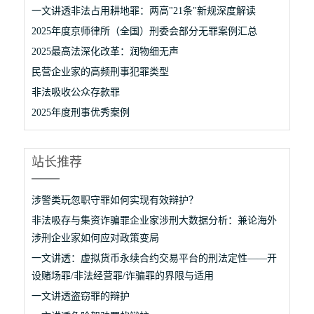
一文讲透非法占用耕地罪：两高"21条"新规深度解读
2025年度京师律所（全国）刑委会部分无罪案例汇总
2025最高法深化改革：润物细无声
民营企业家的高频刑事犯罪类型
非法吸收公众存款罪
2025年度刑事优秀案例
站长推荐
涉警类玩忽职守罪如何实现有效辩护？
非法吸存与集资诈骗罪企业家涉刑大数据分析：兼论海外
涉刑企业家如何应对政策变局
一文讲透：虚拟货币永续合约交易平台的刑法定性——开
设赌场罪/非法经营罪/诈骗罪的界限与适用
一文讲透盗窃罪的辩护