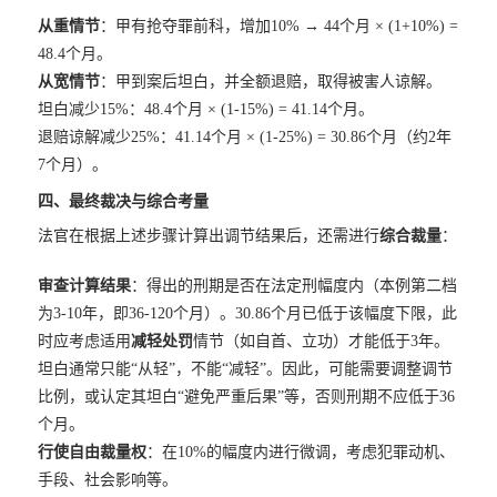
从重情节
：甲有抢夺罪前科，增加10% → 44个月 × (1+10%) =
48.4个月。
从宽情节
：甲到案后坦白，并全额退赔，取得被害人谅解。
坦白减少15%：48.4个月 × (1-15%) = 41.14个月。
退赔谅解减少25%：41.14个月 × (1-25%) = 30.86个月（约2年
7个月）。
四、最终裁决与综合考量
法官在根据上述步骤计算出调节结果后，还需进行
综合裁量
：
审查计算结果
：得出的刑期是否在法定刑幅度内（本例第二档
为3-10年，即36-120个月）。30.86个月已低于该幅度下限，此
时应考虑适用
减轻处罚
情节（如自首、立功）才能低于3年。
坦白通常只能“从轻”，不能“减轻”。因此，可能需要调整调节
比例，或认定其坦白“避免严重后果”等，否则刑期不应低于36
个月。
行使自由裁量权
：在10%的幅度内进行微调，考虑犯罪动机、
手段、社会影响等。