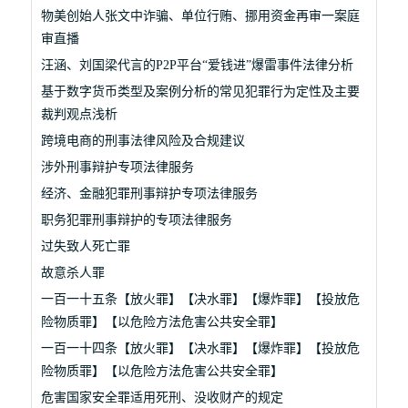
物美创始人张文中诈骗、单位行贿、挪用资金再审一案庭
审直播
汪涵、刘国梁代言的P2P平台“爱钱进”爆雷事件法律分析
基于数字货币类型及案例分析的常见犯罪行为定性及主要
裁判观点浅析
跨境电商的刑事法律风险及合规建议
涉外刑事辩护专项法律服务
经济、金融犯罪刑事辩护专项法律服务
职务犯罪刑事辩护的专项法律服务
过失致人死亡罪
故意杀人罪
一百一十五条【放火罪】【决水罪】【爆炸罪】【投放危
险物质罪】【以危险方法危害公共安全罪】
一百一十四条【放火罪】【决水罪】【爆炸罪】【投放危
险物质罪】【以危险方法危害公共安全罪】
危害国家安全罪适用死刑、没收财产的规定