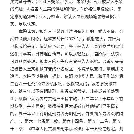
买凭证等书证；2.证人姚某、李某、朱某的证言;3.被害人陈某
的陈述；4.被告人王某的供述和辩解；5.价格认定结论书、鉴
定意见通知书；6.人身检查、辨认人员及现场笔录等证据证
实，足以认定。
本院认为，
被告人王某以非法占有为目的，乘人不备，公
然夺取他人财物，经鉴定共计12062.5元，数额较大，其行为
已构成抢夺罪，依法应予处罚。鉴于被告人王某到案后如实供
述犯罪事实，具有坦白情节，可以从轻处罚；自愿认罪认罚，
可以从宽处理。被害人的损失应责令被告人退赔。公诉机关指
控被告人王某犯抢夺罪的罪名成立，本院予以支持；量刑建议
适当，本院予以采纳。据此，依照《中华人民共和国刑法》第
二百六十七条“抢夺公私财物，数额较大的，或者多次抢夺
的，处三年以下有期徒刑、拘役或者管制，并处或者单处罚
金；数额巨大或者有其他严重情节的，处三年以上十年以下有
期徒刑，并处罚金；数额特别巨大或者有其他特别严重情节
的，处十年以上有期徒刑或者无期徒刑，并处罚金或者没收财
产。”、第六十七条第三款、第六十四条、第五十二条、第五
十三条、《中华人民共和国刑事诉讼法》第十五条之规定，判