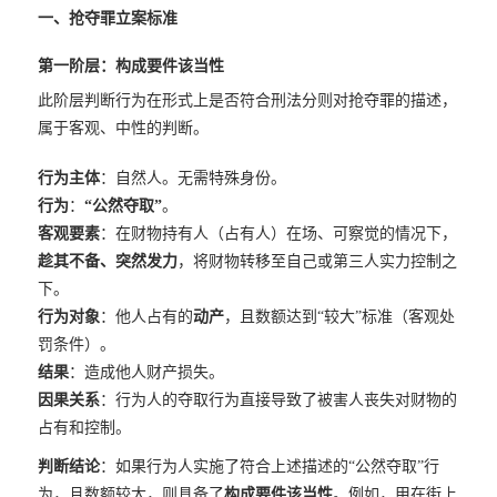
一、抢夺罪立案标准
第一阶层：构成要件该当性
此阶层判断行为在形式上是否符合刑法分则对抢夺罪的描述，
属于客观、中性的判断。
行为主体
：自然人。无需特殊身份。
行为
：
“公然夺取”
。
客观要素
：在财物持有人（占有人）在场、可察觉的情况下，
趁其不备、突然发力
，将财物转移至自己或第三人实力控制之
下。
行为对象
：他人占有的
动产
，且数额达到“较大”标准（客观处
罚条件）。
结果
：造成他人财产损失。
因果关系
：行为人的夺取行为直接导致了被害人丧失对财物的
占有和控制。
判断结论
：如果行为人实施了符合上述描述的“公然夺取”行
为，且数额较大，则具备了
构成要件该当性
。例如，甲在街上