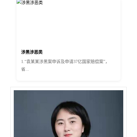
涉黑涉恶类
1.“袁某某涉黑案申诉及申请37亿国家赔偿案”，
省...