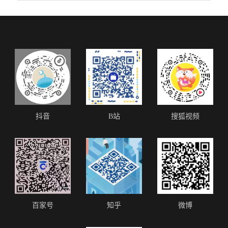
抖音
B站
搜狐视频
百家号
知乎
微博