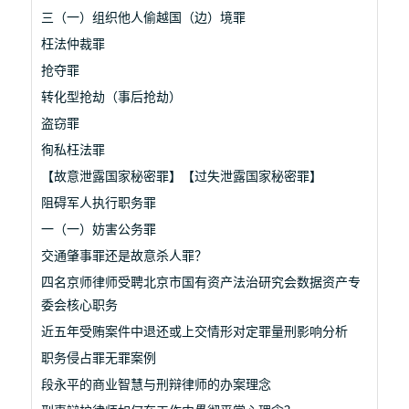
三（一）组织他人偷越国（边）境罪
枉法仲裁罪
抢夺罪
转化型抢劫（事后抢劫）
盗窃罪
徇私枉法罪
【故意泄露国家秘密罪】【过失泄露国家秘密罪】
阻碍军人执行职务罪
一（一）妨害公务罪
交通肇事罪还是故意杀人罪？
四名京师律师受聘北京市国有资产法治研究会数据资产专
委会核心职务
近五年受贿案件中退还或上交情形对定罪量刑影响分析
职务侵占罪无罪案例
段永平的商业智慧与刑辩律师的办案理念