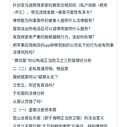
针对亚马逊跨境卖家的典型合规风险（私户收款 +税务
+外汇），常见违规金额 +被查可能性有多大？
律师能为刑事案件的被害人提供什么法律服务？
接到派出所电话后可以请律师提供什么服务？
发现商家有严重的偷税漏税行为，该如何处理？
把苹果应用商店的app转移到别的公司名下的行为会有刑事
法律风险吗？
“粪坑案”何以构成正当防卫之三阶层理论分析
二（二）走私普通货物、物品罪
聂树斌案何以“疑罪从无”？
兰世立，你还有真话吗？
于欢案的法律分析
认罪认罚错了吗?
三（一）虚报注册资本罪
昆山龙哥反杀案（即于海明正当防卫案）的法治意义
兰世立无罪后称“千万别相信律师”引争议，辩护律师回