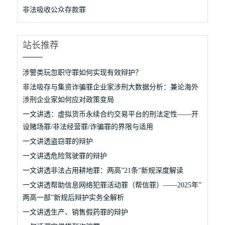
非法吸收公众存款罪
站长推荐
涉警类玩忽职守罪如何实现有效辩护？
非法吸存与集资诈骗罪企业家涉刑大数据分析：兼论海外
涉刑企业家如何应对政策变局
一文讲透：虚拟货币永续合约交易平台的刑法定性——开
设赌场罪/非法经营罪/诈骗罪的界限与适用
一文讲透盗窃罪的辩护
一文讲透危险驾驶罪的辩护
一文讲透非法占用耕地罪：两高”21条”新规深度解读
一文讲透帮助信息网络犯罪活动罪（帮信罪）——2025年”
两高一部”新规后辩护实务全解析
一文讲透生产、销售假药罪的辩护