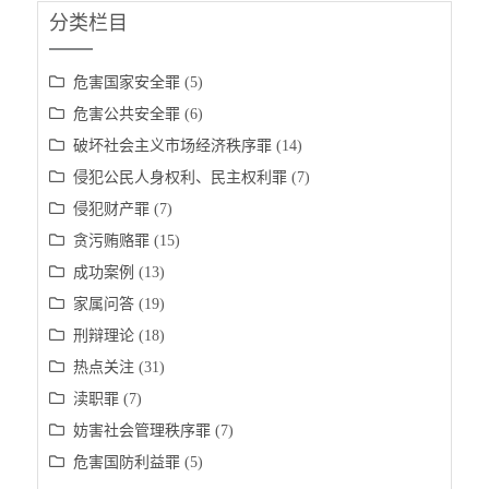
分类栏目
危害国家安全罪
(5)
危害公共安全罪
(6)
破坏社会主义市场经济秩序罪
(14)
侵犯公民人身权利、民主权利罪
(7)
侵犯财产罪
(7)
贪污贿赂罪
(15)
成功案例
(13)
家属问答
(19)
刑辩理论
(18)
热点关注
(31)
渎职罪
(7)
妨害社会管理秩序罪
(7)
危害国防利益罪
(5)