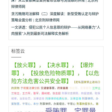
床？从公安部典型案例看帮信罪与洗钱罪的界限 | 北京刑
辩律师网
贪污贿赂司法解释（二）深度解读：新型受贿认定与辩护
策略全面分析 | 北京刑辩律师网
一文讲透：侵犯公民个人信息罪的辩护——从网络暴力”人
肉搜索”入刑到最新司法解释实务解析
标签云
【放火罪】，【决水罪】，【爆炸
罪】，【投放危险物质罪】，【以危
险方法危害公共安全罪】
【走私国家禁止进出口
的货物
于欢案法律分析
交通肇事罪，药家鑫案
伪证罪，定罪量刑
兰世立
兰世立，王力军，张军，聂树斌，张志超
刑事侦查期限，拘留逮捕，取保
候审，治安处罚，法律咨询
刑事律师收费标准，法律咨询
刑事律师，办
案智慧，平常心，本分
刑事律师，办案理念，平常心
刑事拘留多久，第
受贿罪，定罪量