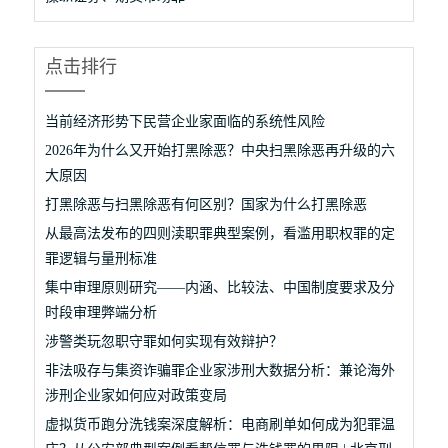
点击排行
当前经济形势下民营企业家面临的系统性风险
2026年为什么又开始打黑除恶？中央扫黑除恶再升级的六
大原因
打黑除恶与扫黑除恶有何区别？国家为什么打黑除恶
从最高法发布的四则渎职罪典型案例，看滥用职权罪的定
罪逻辑与量刑标准
集中审理原则研究——内涵、比较法、中国制度要求及分
时段审理弊端分析
涉警类玩忽职守罪如何实现有效辩护？
非法吸存与集资诈骗罪企业家涉刑大数据分析：兼论海外
涉刑企业家如何应对政策变局
虚拟货币跑分洗钱案深度解析：电商刷单如何成为犯罪温