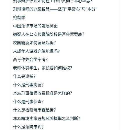
刑事辩护律师如何在工作中贯彻平常心理念？
刑辩律师的办案智慧——坚守“平常心”与”本分“
抢劫罪
中国法律市场的发展简史
嫌疑人在公安检察院阶段是否会留案底？
校园霸凌如何留证起诉？
未成年人游戏充值能退吗?
高考作弊会坐牢吗？
老师体罚学生，家长要如何维权？
什么是逮捕？
什么是刑事拘留？
本站刑事律师收费标准是怎样的？
什么是刑事侦查？
什么是检察院审查起诉？
2025跨境卖家违规风险概率怎么判断？
什么是法院审判？