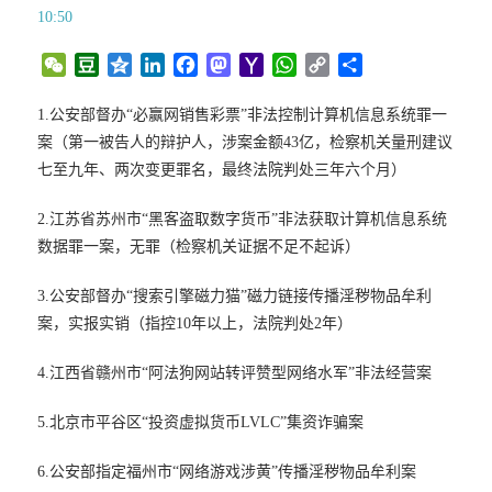
10:50
W
D
Q
L
F
M
Y
W
C
分
e
o
z
i
a
a
a
h
o
享
C
u
o
n
c
s
h
a
p
1.公安部督办“必赢网销售彩票”非法控制计算机信息系统罪一
h
b
n
k
e
t
o
t
y
案（第一被告人的辩护人，涉案金额43亿，检察机关量刑建议
a
a
e
e
b
o
o
s
L
七至九年、两次变更罪名，最终法院判处三年六个月）
t
n
d
o
d
M
A
i
I
o
o
a
p
n
2.江苏省苏州市“黑客盗取数字货币”非法获取计算机信息系统
n
k
n
i
p
k
数据罪一案，无罪（检察机关证据不足不起诉）
l
3.公安部督办“搜索引擎磁力猫”磁力链接传播淫秽物品牟利
案，实报实销（指控10年以上，法院判处2年）
4.江西省赣州市“阿法狗网站转评赞型网络水军”非法经营案
5.北京市平谷区“投资虚拟货币LVLC”集资诈骗案
6.公安部指定福州市“网络游戏涉黄”传播淫秽物品牟利案