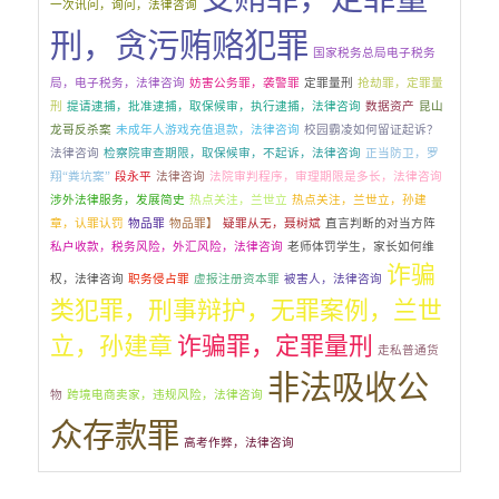
一次讯问，询问，法律咨询
刑，贪污贿赂犯罪
国家税务总局电子税务
局，电子税务，法律咨询
妨害公务罪，袭警罪
定罪量刑
抢劫罪，定罪量
刑
提请逮捕，批准逮捕，取保候审，执行逮捕，法律咨询
数据资产
昆山
龙哥反杀案
未成年人游戏充值退款，法律咨询
校园霸凌如何留证起诉？
法律咨询
检察院审查期限，取保候审，不起诉，法律咨询
正当防卫，罗
翔“粪坑案”
段永平
法律咨询
法院审判程序，审理期限是多长，法律咨询
涉外法律服务，发展简史
热点关注，兰世立
热点关注，兰世立，孙建
章，认罪认罚
物品罪
物品罪】
疑罪从无，聂树斌
直言判断的对当方阵
私户收款，税务风险，外汇风险，法律咨询
老师体罚学生，家长如何维
诈骗
权，法律咨询
职务侵占罪
虚报注册资本罪
被害人，法律咨询
类犯罪，刑事辩护，无罪案例，兰世
立，孙建章
诈骗罪，定罪量刑
走私普通货
非法吸收公
物
跨境电商卖家，违规风险，法律咨询
众存款罪
高考作弊，法律咨询