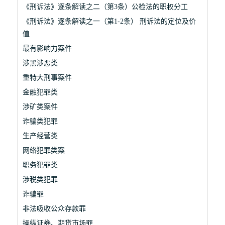
《刑诉法》逐条解读之二（第3条）公检法的职权分工
《刑诉法》逐条解读之一（第1-2条） 刑诉法的定位及价
值
最有影响力案件
涉黑涉恶类
重特大刑事案件
金融犯罪类
涉矿类案件
诈骗类犯罪
生产经营类
网络犯罪类案
职务犯罪类
涉税类犯罪
诈骗罪
非法吸收公众存款罪
操纵证券、期货市场罪