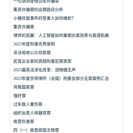
一句话洞穿借贷型诈骗罪
集资诈骗罪的出罪路径分析
小猪优版事件的受害人如何维权？
集资诈骗罪
律师的双翼：人工智能如何重塑办案效率与案源拓展
2025年度刑事优秀案例
非法吸收公众存款罪
民营企业家的高频刑事犯罪类型
2025最高法深化改革：润物细无声
2025年度京师律所（全国）刑委会部分无罪案例汇总
背叛国家罪
强奸罪
过失致人重伤罪
组织出卖人体器官罪
故意伤害罪
四（一）故意损毁文物罪