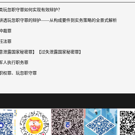
类玩忽职守罪如何实现有效辩护？
讲透玩忽职守罪的辩护——从构成要件到实务策略的全景式解析
仲裁罪
枉法罪
意泄露国家秘密罪】【过失泄露国家秘密罪】
军人执行职务罪
职权罪、玩忽职守罪