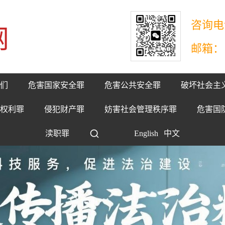
咨询电话
网
邮箱：17
们
危害国家安全罪
危害公共安全罪
破坏社会主
权利罪
侵犯财产罪
妨害社会管理秩序罪
危害国
渎职罪
English
中文