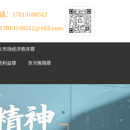
：17813108512
813108512@163.com
义市场经济秩序罪
防利益罪
贪污贿赂罪