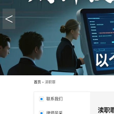
<
首页
»
渎职罪
联系我们
渎职
律师风采