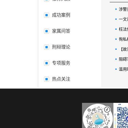
涉警
成功案例
一文
枉法
家属问答
徇私
刑辩理论
【故
阻碍
专项服务
滥用
热点关注