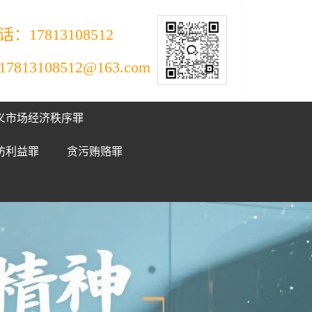
：17813108512
813108512@163.com
义市场经济秩序罪
防利益罪
贪污贿赂罪