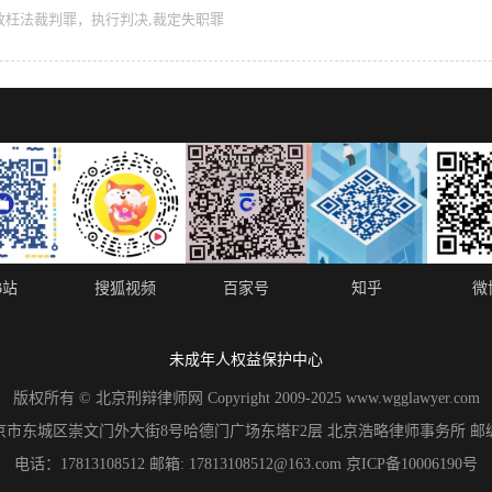
政枉法裁判罪，执行判决
,
裁定失职罪
B站
搜狐视频
百家号
知乎
微
未成年人权益保护中心
版权所有 © 北京刑辩律师网 Copyright 2009-2025 www.wgglawyer.com
市东城区崇文门外大街8号哈德门广场东塔F2层 北京浩略律师事务所 邮编：
电话：17813108512 邮箱: 17813108512@163.com 京ICP备10006190号