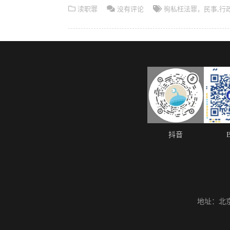
渎职罪
没有评论
徇私枉法罪，民事
,
行
抖音
地址：北京