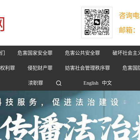
咨询电话
网
邮箱：17
们
危害国家安全罪
危害公共安全罪
破坏社会主
权利罪
侵犯财产罪
妨害社会管理秩序罪
危害国
渎职罪
English
中文