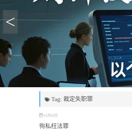
<
Tag: 裁定失职罪
01月02日
徇私枉法罪