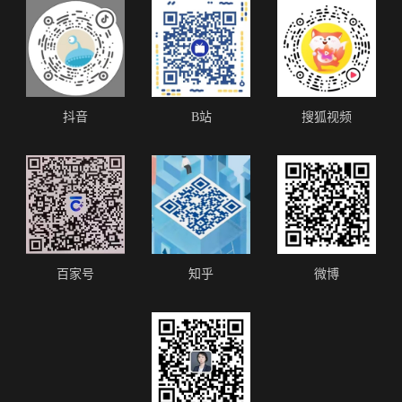
抖音
B站
搜狐视频
百家号
知乎
微博